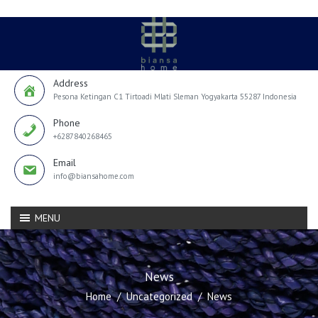
Address
Pesona Ketingan C1 Tirtoadi Mlati Sleman Yogyakarta 55287 Indonesia
Phone
+6287840268465
Email
info@biansahome.com
MENU
News
Home
Uncategorized
News